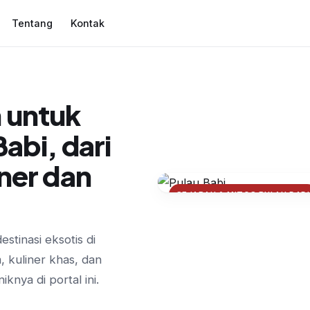
Tentang
Kontak
 untuk
abi, dari
ner dan
SEJARAH & MITOS PULAU BABI
Legenda dan Fakt
Identitas Pulau Bab
tinasi eksotis di
 kuliner khas, dan
knya di portal ini.