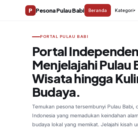
P
Pesona Pulau Babi
Beranda
Kategori
▾
PORTAL PULAU BABI
Portal Independen
Menjelajahi Pulau B
Wisata hingga Kuli
Budaya.
Temukan pesona tersembunyi Pulau Babi, des
Indonesia yang memadukan keindahan alam,
budaya lokal yang memikat. Jelajahi kisah uni