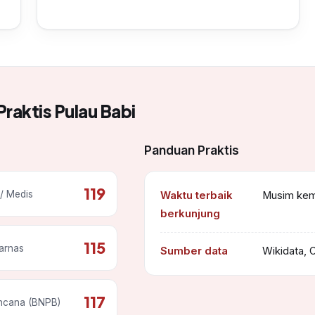
Praktis Pulau Babi
Panduan Praktis
119
/ Medis
Waktu terbaik
Musim kema
berkunjung
115
arnas
Sumber data
Wikidata, 
117
ncana (BNPB)